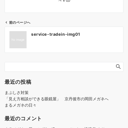
前のページへ
投
service-tradein-img01
稿
ナ
ビ
ゲ
ー
シ
ョ
最近の投稿
ン
まぶしさ対策
「見え方相談ができる眼鏡屋」 京丹後市の岡田メガネへ
まるメガネの日々
最近のコメント