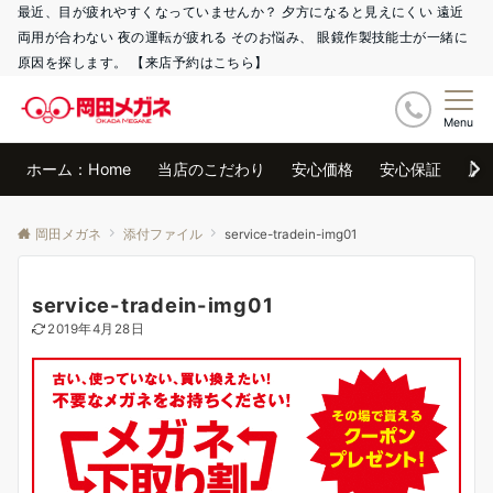
最近、目が疲れやすくなっていませんか？ 夕方になると見えにくい 遠近
両用が合わない 夜の運転が疲れる そのお悩み、 眼鏡作製技能士が一緒に
原因を探します。 【来店予約はこちら】
Menu
ホーム：Home
当店のこだわり
安心価格
安心保証
店
岡田メガネ
添付ファイル
service-tradein-img01
service-tradein-img01
2019年4月28日