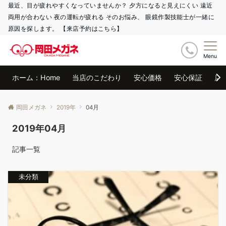
最近、目が疲れやすくなっていませんか？ 夕方になると見えにくい 遠近
両用が合わない 夜の運転が疲れる そのお悩み、 眼鏡作製技能士が一緒に
原因を探します。 【来店予約はこちら】
Menu
ホーム：Home
当店のこだわり
安心価格
安心保証
店
岡田メガネ
2019年
04月
2019年04月
記事一覧
未分類