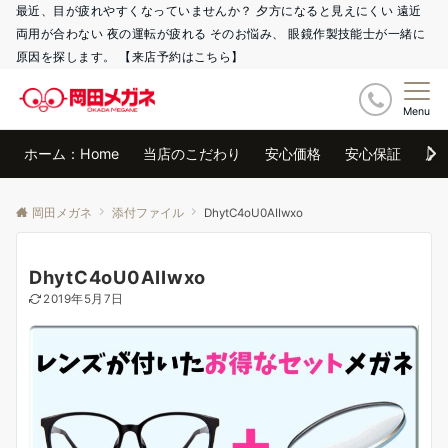
最近、目が疲れやすくなっていませんか？ 夕方になると見えにくい 遠近
両用が合わない 夜の運転が疲れる そのお悩み、 眼鏡作製技能士が一緒に
原因を探します。 【来店予約はこちら】
Menu
ホーム：Home
当店のこだわり
安心価格
安心保証
店
岡田メガネ
添付ファイル
DhytC4oU0AIIwxo
DhytC4oU0AIIwxo
2019年5月7日