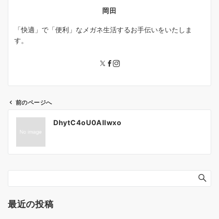
岡田
「快適」で「便利」なメガネ生活するお手伝いをいたしま
す。
前のページへ
投
DhytC4oU0AIIwxo
稿
ナ
ビ
ゲ
ー
シ
ョ
最近の投稿
ン