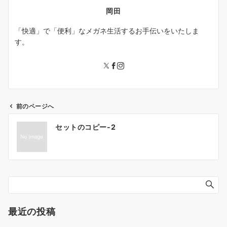
岡田
「快適」で「便利」なメガネ生活するお手伝いをいたしま
す。
前のページへ
投
セットのコピー-2
稿
ナ
ビ
ゲ
ー
シ
ョ
最近の投稿
ン