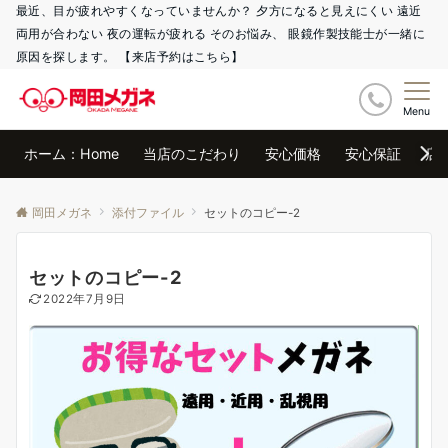
最近、目が疲れやすくなっていませんか？ 夕方になると見えにくい 遠近
両用が合わない 夜の運転が疲れる そのお悩み、 眼鏡作製技能士が一緒に
原因を探します。 【来店予約はこちら】
Menu
ホーム：Home
当店のこだわり
安心価格
安心保証
店
岡田メガネ
添付ファイル
セットのコピー-2
セットのコピー-2
2022年7月9日